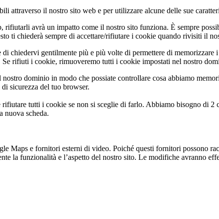
li attraverso il nostro sito web e per utilizzare alcune delle sue caratter
b, rifiutarli avrà un impatto come il nostro sito funziona. È sempre poss
 ti chiederà sempre di accettare/rifiutare i cookie quando rivisiti il nos
 di chiedervi gentilmente più e più volte di permettere di memorizzare i 
Se rifiuti i cookie, rimuoveremo tutti i cookie impostati nel nostro dom
 nostro dominio in modo che possiate controllare cosa abbiamo memoriz
i di sicurezza del tuo browser.
rifiutare tutti i cookie se non si sceglie di farlo. Abbiamo bisogno di 2
na nuova scheda.
 Maps e fornitori esterni di video. Poiché questi fornitori possono racco
te la funzionalità e l’aspetto del nostro sito. Le modifiche avranno effet