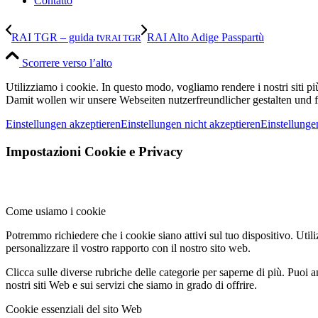
Contatto
RAI TGR – guida tv
RAI Alto Adige Passpartù
RAI TGR
Scorrere verso l’alto
Utilizziamo i cookie. In questo modo, vogliamo rendere i nostri siti pi
Damit wollen wir unsere Webseiten nutzerfreundlicher gestalten und
Einstellungen akzeptieren
Einstellungen nicht akzeptieren
Einstellunge
Impostazioni Cookie e Privacy
Come usiamo i cookie
Potremmo richiedere che i cookie siano attivi sul tuo dispositivo. Utili
personalizzare il vostro rapporto con il nostro sito web.
Clicca sulle diverse rubriche delle categorie per saperne di più. Puoi a
nostri siti Web e sui servizi che siamo in grado di offrire.
Cookie essenziali del sito Web